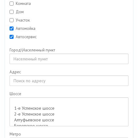
Комната
Дом
Участок
Автомойка
Автосервис
Аптека
Город\Населенный пункт
Гараж/Машиноместо
Гостиничный комплекс
Дача
Адрес
Дуплекс
Кафе
Шоссе
Коттедж
Магазин
Мед. центр
Недвижимость для бизнеса
Особняк
Метро
Отдельно стоящее здание