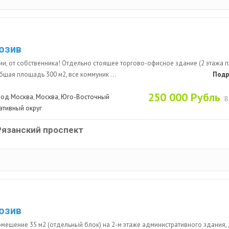
юзив
ии, от собственника! Отдельно стоящее торгово-офисное здание (2 этажа 
бщая площадь 300 м2, все коммуник ...
Подр
250 000 Рубль
род Москва
,
Москва
,
Юго-Восточный
В
ативный округ
Рязанский проспект
юзив
мещение 35 м2 (отдельный блок) на 2-м этаже административного здания,