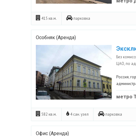
метро 
415 кв.м.
парковка
Особняк (Аренда)
Экскл
Без комисс
ЦАО, по адр
Россия
,
го
администр
метро 
582 кв.м.
4 сан. узел
парковка
Офис (Аренда)