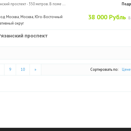
ский проспект - 350 метров. В поме ...
Подр
38 000 Рубль
род Москва
,
Москва
,
Юго-Восточный
В
ативный округ
Рязанский проспект
9
10
»
Сортировать по:
Цене