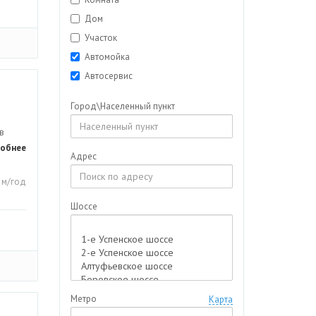
Дом
Участок
Автомойка
Автосервис
Аптека
Город\Населенный пункт
Гараж/Машиноместо
в
Гостиничный комплекс
обнее
Дача
Адрес
Дуплекс
. м/год
Кафе
Шоссе
Коттедж
Магазин
Мед. центр
Недвижимость для бизнеса
Особняк
Метро
Карта
Отдельно стоящее здание