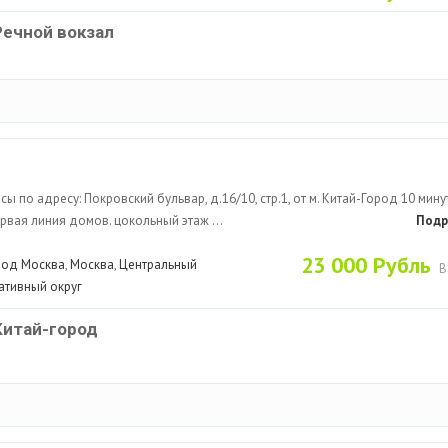
Речной вокзал
ы по адресу: Покровский бульвар, д.16/10, стр.1, от м. Китай-Город 10 мину
рвая линия домов. цокольный этаж ...
Подр
23 000 Рубль
род Москва
,
Москва
,
Центральный
В
ативный округ
Китай-город