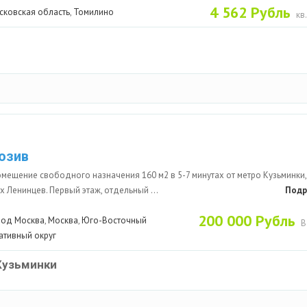
4 562 Рубль
сковская область
,
Томилино
кв
юзив
мещение свободного назначения 160 м2 в 5-7 минутах от метро Кузьминки,
 Ленинцев. Первый этаж, отдельный ...
Подр
200 000 Рубль
род Москва
,
Москва
,
Юго-Восточный
В
ативный округ
Кузьминки