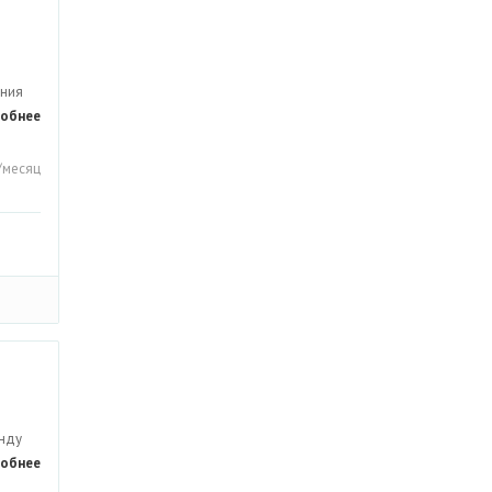
ения
обнее
/месяц
енду
обнее