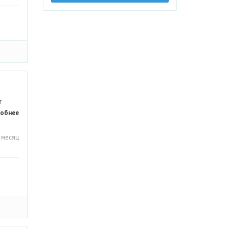
т
обнее
 месяц