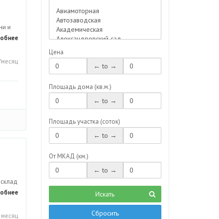
Офис
Офис-склад
ни и
Парикмахерская
обнее
Помещение
Цена
Помещение свободного
/месяц
← to →
назначения
Производство
Площадь дома (кв.м.)
Ресторан
← to →
Салон красоты
Площадь участка (соток)
Сауна
Склад
← to →
Склад-Производство
От МКАД (км.)
Сфера услуг
← to →
Таунхаус
 склад
Торговая площадь
обнее
Искать
Шоу-рум
Сбросить
Элитная квартира
 месяц