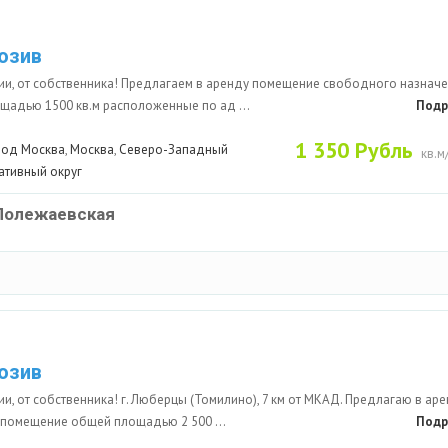
юзив
сии, от собственника! Предлагаем в аренду помещение свободного назнач
щадью 1500 кв.м расположенные по ад ...
Подр
1 350 Рубль
род Москва
,
Москва
,
Северо-Западный
кв.м
ативный округ
Полежаевская
юзив
ии, от собственника! г. Люберцы (Томилино), 7 км от МКАД. Предлагаю в ар
 помещение общей площадью 2 500 ...
Подр