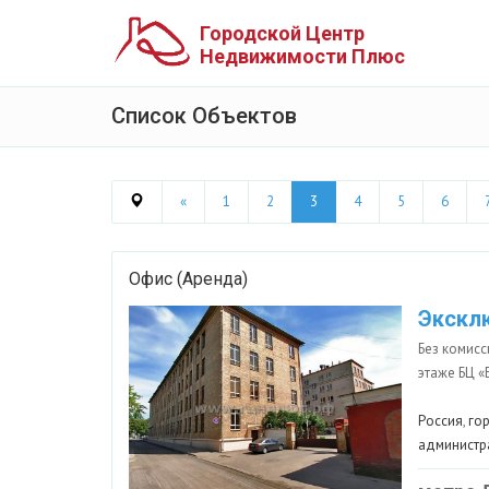
Городской Центр
Недвижимости Плюс
Список Объектов
«
1
2
3
4
5
6
Офис (Аренда)
Экскл
Без комисс
этаже БЦ «Б
Россия
,
го
администр