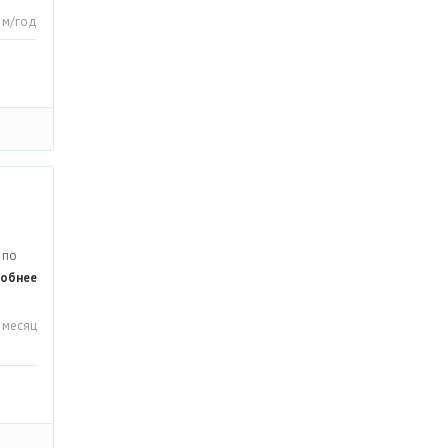
. м/год
 по
обнее
 месяц