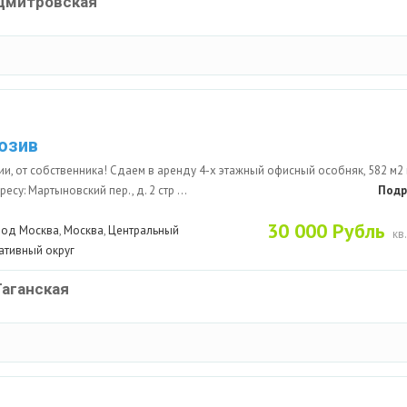
Дмитровская
юзив
ии, от собственника! Сдаем в аренду 4-х этажный офисный особняк, 582 м2 
есу: Мартыновский пер., д. 2 стр ...
Подр
30 000 Рубль
род Москва
,
Москва
,
Центральный
кв
ативный округ
Таганская