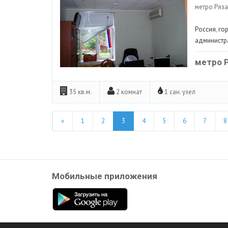
метро Рязан
Россия
,
го
администр
метро 
35 кв.м.
2 комнат
1 сан. узел
«
1
2
3
4
5
6
7
8
Мобильные приложения