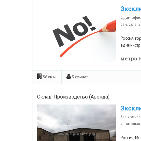
Экскл
Сдам офисн
сан. узла. 
Россия
,
го
администр
метро 
56 кв.м.
3 комнат
Склад-Производство (Аренда)
Экскл
Без комисс
капитально
Россия
,
Мо