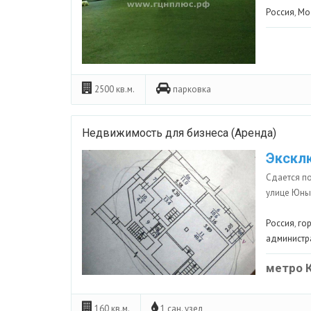
Россия
,
Мо
2500 кв.м.
парковка
Недвижимость для бизнеса (Аренда)
Экскл
Сдается по
улице Юных
Россия
,
го
администр
метро 
160 кв.м.
1 сан. узел