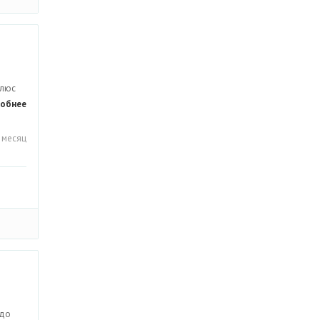
плюс
обнее
 месяц
 до