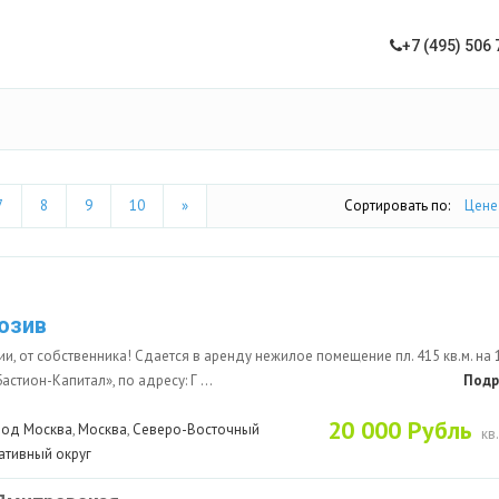
+7 (495) 506 
7
8
9
10
»
Сортировать по:
Цене
юзив
ии, от собственника! Сдается в аренду нежилое помещение пл. 415 кв.м. на 
астион-Капитал», по адресу: Г ...
Подр
20 000 Рубль
род Москва
,
Москва
,
Северо-Восточный
кв
ативный округ