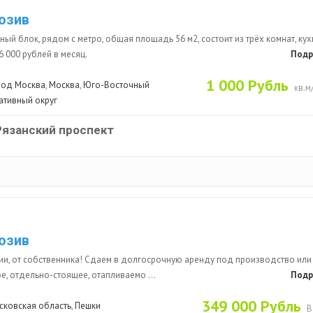
юзив
ый блок, рядом с метро, общая площадь 56 м2, состоит из трёх комнат, кух
56 000 рублей в месяц.
Подр
1 000 Рубль
род Москва
,
Москва
,
Юго-Восточный
кв.м
ативный округ
Рязанский проспект
юзив
ии, от собственника! Сдаем в долгосрочную аренду под производство или
е, отдельно-стоящее, отапливаемо ...
Подр
349 000 Рубль
сковская область
,
Пешки
В