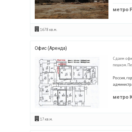
метро 
1678 кв.м.
Офис (Аренда)
Сдаем офис
пешком. Пе
Россия
,
го
администр
метро 
17 кв.м.