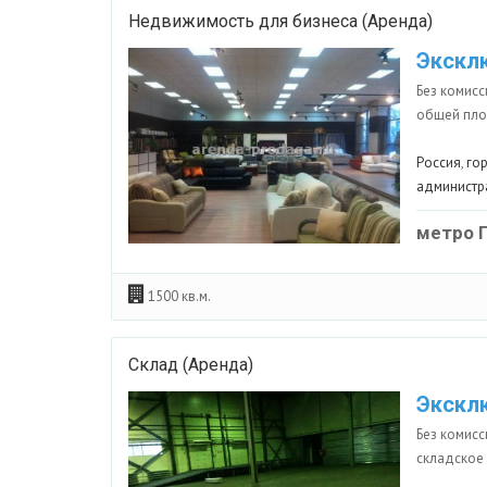
Недвижимость для бизнеса (Аренда)
Экскл
Без комис
общей пло
Россия
,
го
администр
метро 
1500 кв.м.
Склад (Аренда)
Экскл
Без комисс
складское