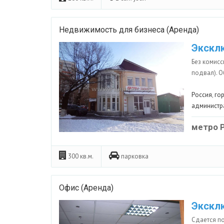
Недвижимость для бизнеса (Аренда)
Экскл
Без комисс
подвал). О
Россия
,
го
администр
метро 
300 кв.м.
парковка
Офис (Аренда)
Экскл
Сдается по