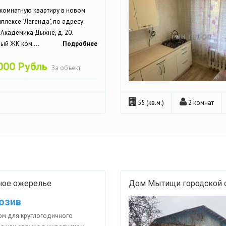
комнатную квартиру в новом
лексе "Легенда", по адресу:
. Академика Дыхне, д. 20.
й ЖК ком ...
Подробнее
000 Рубль
За объект
55 (кв.м.)
2 комнат
ёное ожерелье
Дом Мытищи городской о
юзив
м для круглогодичного