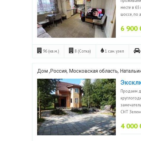
проживани
месте в 65
шоссе, по а
6 900 
96 (кв.м.)
8 (Сотка)
1 сан. узел
Дом ,Россия, Московская область, Натальи
Экскл
Продаем д
круглогод
замечатель
СНТ Зелено
4 000 