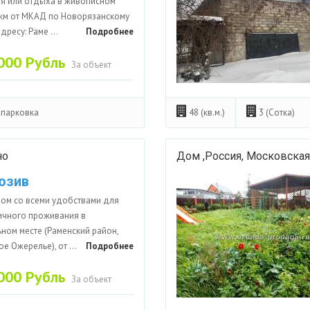
я или отдыха в живописном
 км от МКАД по Новорязанскому
дресу: Раме ...
Подробнее
000 Рубль
За объект
парковка
48 (кв.м.)
3 (Сотка)
но
Дом ,Россия, Московская
юзив
ом со всеми удобствами для
ичного проживания в
ном месте (Раменский район,
е Ожерелье), от ...
Подробнее
000 Рубль
За объект