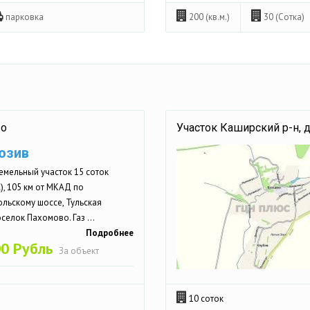
парковка
200 (кв.м.)
30 (Сотка)
во
Участок Каширский р-н, 
юзив
емельный участок 15 соток
, 105 км от МКАД по
льскому шоссе, Тульская
оселок Пахомово. Газ ...
Подробнее
00 Рубль
За объект
10 соток