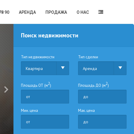
78 90
АРЕНДА
ПРОДАЖА
О НАС
Поиск недвижимости
Тип недвижимости
Тип сделки
Квартира
Аренда
2
2
Площадь ОТ (м
)
Площадь ДО (м
)
Мин. цена
Мак. цена