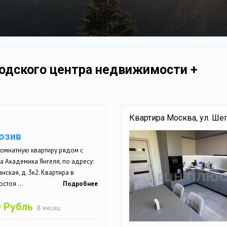
одского центра недвижимости +
Квартира Москва, ул. Ше
юзив
комнатную квартиру рядом с
а Академика Янгеля, по адресу:
нская, д. 3к2. Квартира в
стоя ...
Подробнее
 Рубль
В месяц