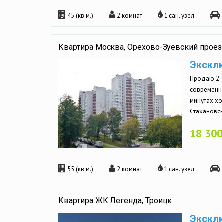
45 (кв.м.)
2 комнат
1 сан. узел
Квартира Москва, Орехово-Зуевский проезд
Экскл
Продаю 2-
современн
минутах хо
Стахановск
18 300
55 (кв.м.)
2 комнат
1 сан. узел
Квартира ЖК Легенда, Троицк
Экскл