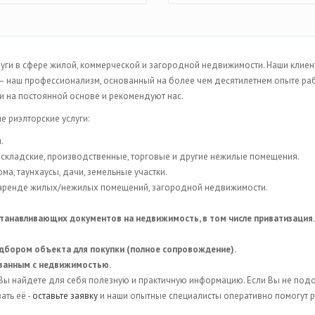
и в сфере жилой, коммерческой и загородной недвижимости. Наши клиенты
 – наш профессионализм, основанный на более чем десятилетнем опыте ра
ми на постоянной основе и рекомендуют нас.
 риэлторские услуги:
ы.
складские, производственные, торговые и другие нежилые помещения.
ма, таунхаусы, дачи, земельные участки.
аренде жилых/нежилых помещений, загородной недвижимости.
танавливающих документов на недвижимость, в том числе приватизация.
дбором объекта для покупки (полное сопровождение).
язанным с недвижимостью.
о Вы найдете для себя полезную и практичную информацию. Если Вы не п
ать её -
оставьте заявку
и наши опытные специалисты оперативно помогут 