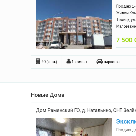
Продаю 1-
Жилом Комп
Троицк, ул
Малоэтажны
7 500 
40 (кв.м.)
1 комнат
парковка
Новые Дома
Дом Раменский ГО, д. Натальино, СНТ Зел
Экскл
Продаю до