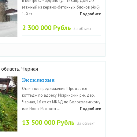
в центре с. Марфино (ул. Тихая). Дом 2-х
этажный из керамо-бетонных блоков (4х6),
1-й эт ...
Подробнее
2 300 000 Рубль
За объект
 область, Черная
Эксклюзив
Отличное предложение! Продается
коттедж по адресу: Истринский р-н, дер.
Черная, 16 км от МКАД по Волоколамскому
или Ново-Рижском ...
Подробнее
13 500 000 Рубль
За объект