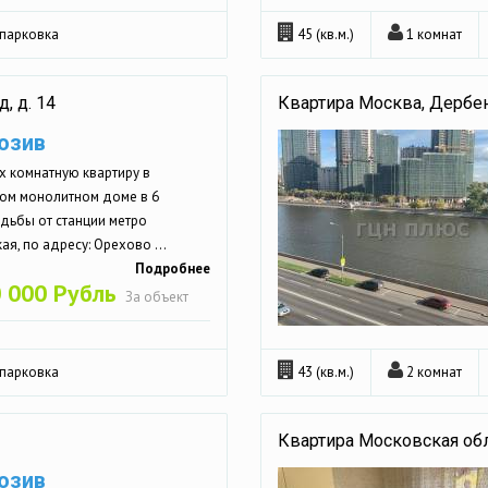
парковка
45 (кв.м.)
1 комнат
, д. 14
Квартира Москва, Дербене
юзив
х комнатную квартиру в
ом монолитном доме в 6
дьбы от станции метро
ая, по адресу: Орехово ...
Подробнее
 000 Рубль
За объект
парковка
43 (кв.м.)
2 комнат
Квартира Московская обл.,
юзив