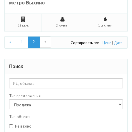
метро Выхино
52 кв.м.
2 комнат
1 сан. узел
«
1
2
»
Сортировать по:
Цене
|
Дате
Поиск
Тип предложения
Тип объекта
Не важно