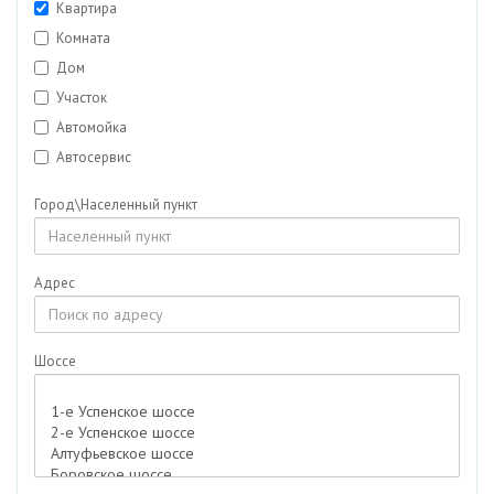
Квартира
Комната
Дом
Участок
Автомойка
Автосервис
Аптека
Город\Населенный пункт
Гараж/Машиноместо
Гостиничный комплекс
Дача
Адрес
Дуплекс
Кафе
Шоссе
Коттедж
Магазин
Мед. центр
Недвижимость для бизнеса
Особняк