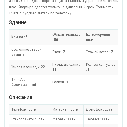
для жильцов дома, ворота с дистанционным управлением, очень
тихо. Квартира сдается только на длительный срок. Стоимость
130 тыс. руб/мес. Детали по телефону.
Здание
Общая площадь
Ед. измерения :
Комнат :
3
:
86
кв.м.
Состояние :
Евро-
Этаж :
7
Этажей всего :
7
ремонт
Площадь кухни :
Кол-во сан. узлов
Жилая площадь :
22
11
:
1
Тип с/у :
Балкон :
1
Совмещенный
Описание
Телефон :
Есть
Интернет :
Есть
Домофон :
Есть
Стеклопакеты :
Есть
Мебель :
Есть
Техника :
Есть