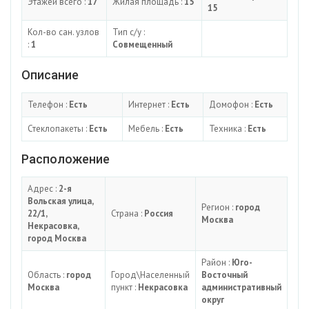
Этажей всего :
17
Жилая площадь :
15
15
Кол-во сан. узлов
Тип с/у :
:
1
Совмещенный
Описание
Телефон :
Есть
Интернет :
Есть
Домофон :
Есть
Стеклопакеты :
Есть
Мебель :
Есть
Техника :
Есть
Расположение
Адрес :
2-я
Вольская улица,
Регион :
город
22/1,
Страна :
Россия
Москва
Некрасовка,
город Москва
Район :
Юго-
Область :
город
Город\Населенный
Восточный
Москва
пункт :
Некрасовка
административный
округ