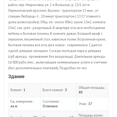
район, мкр. Некрасовка, ул. 2-я Вольская, д. 22/1 (от м.
Лермонтовский проспект, Выхино - транспортом 15 мин., от
станции Люберцы-1 - 10 минут транспортом.) 17/17 этажного
дома (новостройка). Общ. пл.: около 80м2, кухня: 15м2, комната:
15м2, сан. узел - раздельный. В квартире есть вся необходимая
мебель и бытовая техника. В комнате диван, большой шкаф с
зеркалом, письменный стол, навесные полки. Встроенная кухня,
бытовая техника вся есть (все новое - современное. Сдается
одной девушке-женщине. Соседи: молодая пара и девушка
(суб.аренда - проживание без владельца). Длительная аренда:
16 000 рубл./мес., включающие коммунальные услуги и счетчики
(без дополнительных платежей). Подробно по тел.
Здание
Общая площадь :
Комнат :
1
Всего комнат :
3
80
Ед. измерения :
Состояние :
Этаж :
17
кв.м.
Отличное
Площадь кухни :