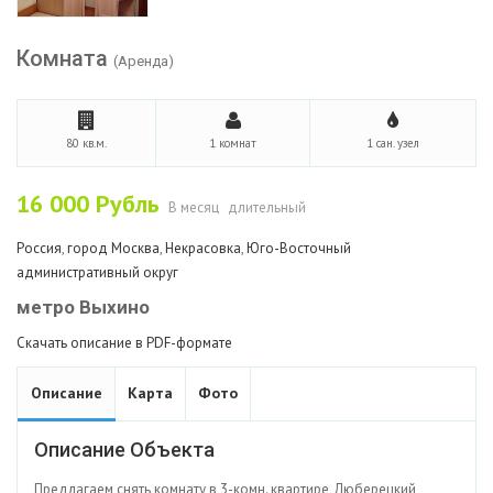
Комната
(Аренда)
80 кв.м.
1 комнат
1 сан. узел
16 000
Рубль
В месяц
длительный
Россия
,
город Москва
,
Некрасовка
,
Юго-Восточный
административный округ
метро Выхино
Скачать описание в PDF-формате
Описание
Карта
Фото
Описание Объекта
Предлагаем снять комнату в 3-комн. квартире, Люберецкий