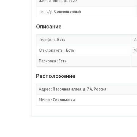
Жилая площадь :
127
Тип с/у :
Совмещенный
Описание
Телефон :
Есть
И
Стеклопакеты :
Есть
М
Парковка :
Есть
Расположение
Адрес :
Песочная аллея, д. 7 А, Россия
Метро :
Сокольники