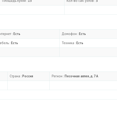
Площадь кухни :
15
Кол-во сан. узлов :
3
нтернет :
Есть
Домофон :
Есть
ебель :
Есть
Техника :
Есть
Страна :
Россия
Регион :
Песочная аллея, д. 7 А