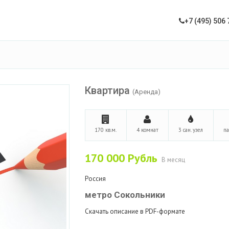
+7 (495) 506 
Квартира
(Аренда)
170 кв.м.
4 комнат
3 сан. узел
п
170 000
Рубль
В месяц
Россия
метро Сокольники
Скачать описание в PDF-формате