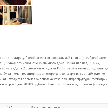
 доме по адресу: Преображенская площадь, д. 2, корп. 1 (от м. Преображен
а. 6/8-этажного монолитно-кирпичного дома. Общая площадь 160 м2,
0 м2, 2 с/узла, 2 остекленные лоджии. Из бытовой техники: холодильник, с
ью. Охраняемая территория, дом огорожен, консьерж, видео-наблюдение,
омнат находится большая библиотека. Развитая инфраструктура. Рассмотрим
ьный срок. Цена 200 000 руб/мес. + депозит. Более подробная информация
адь :
160
Ед. измерения :
кв.м.