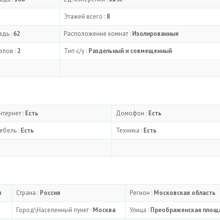
Этажей всего :
8
дь :
62
Расположение комнат :
Изолированные
злов :
2
Тип с/у :
Раздельный и совмещенный
нтернет :
Есть
Домофон :
Есть
ебель :
Есть
Техника :
Есть
я
Страна :
Россия
Регион :
Московская область
Город\Населенный пункт :
Москва
Улица :
Преображенская площ