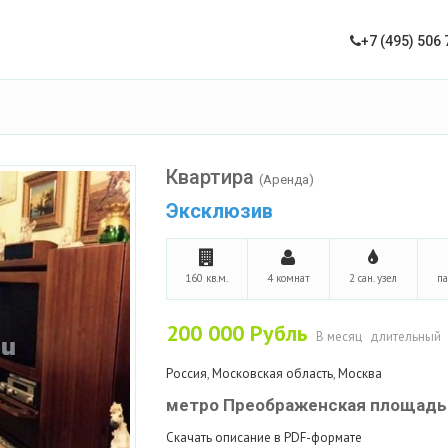
+7 (495) 506 
Квартира
(Аренда)
Эксклюзив
160 кв.м.
4 комнат
2 сан. узел
п
200 000
Рубль
В месяц
длительный
Россия
,
Московская область
,
Москва
метро Преображенская площадь
Скачать описание в PDF-формате