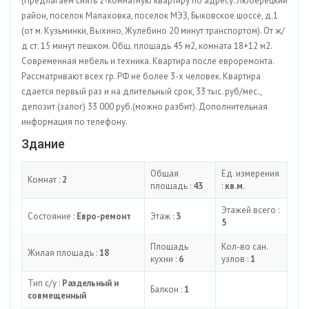
(Предлагаем снять 2-комнатную квартиру по адресу: Люберецкий
район, поселок Малаховка, поселок МЭЗ, Быковское шоссе, д.1
(от м. Кузьминки, Выхино, Жулебино 20 минут транспортом). От ж/
д ст. 15 минут пешком. Общ. площадь 45 м2, комната 18+12 м2.
Современная мебель и техника. Квартира после евроремонта.
Рассматривают всех гр. РФ не более 3-х человек. Квартира
сдается первый раз и на длительный срок, 33 тыс. руб/мес.,
депозит (залог) 33 000 руб.(можно разбит). Дополнительная
информация по телефону.
Здание
Общая
Ед. измерения
Комнат :
2
площадь :
43
:
кв.м.
Этажей всего :
Состояние :
Евро-ремонт
Этаж :
3
5
Площадь
Кол-во сан.
Жилая площадь :
18
кухни :
6
узлов :
1
Тип с/у :
Раздельный и
Балкон :
1
совмещенный