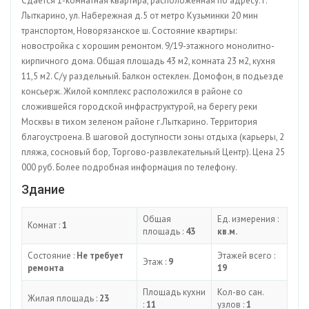
Сдается 1-комнатная квартира, расположенная по адресу: г.
Лыткарино, ул. Набережная д.5 от метро Кузьминки 20 мин
транспортом, Новорязанское ш. Состояние квартиры:
новостройка с хорошим ремонтом. 9/19-этажного монолитно-
кирпичного дома. Общая площадь 43 м2, комната 23 м2, кухня
11,5 м2. С/у раздельный. Балкон остеклен. Домофон, в подьезде
консьерж. Жилой комплекс расположился в районе со
сложившейся городской инфраструктурой, на берегу реки
Москвы в тихом зеленом районе г.Лыткарино. Территория
благоустроена. В шаговой доступности зоны отдыха (карьеры, 2
пляжа, сосновый бор, Торгово-развлекательный Центр). Цена 25
000 руб. Более подробная информация по телефону.
Здание
Общая
Ед. измерения :
Комнат :
1
площадь :
43
кв.м.
Состояние :
Не требует
Этажей всего :
Этаж :
9
ремонта
19
Площадь кухни
Кол-во сан.
Жилая площадь :
23
:
11
узлов :
1