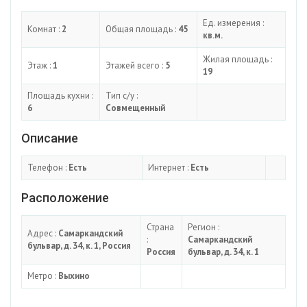
Ед. измерения :
Комнат :
2
Общая площадь :
45
кв.м.
Жилая площадь :
Этаж :
1
Этажей всего :
5
19
Площадь кухни :
Тип с/у :
6
Совмещенный
Описание
Телефон :
Есть
Интернет :
Есть
Расположение
Страна
Регион :
Адрес :
Самаркандский
:
Самаркандский
бульвар, д. 34, к. 1, Россия
Россия
бульвар, д. 34, к. 1
Метро :
Выхино