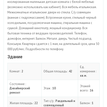
изолированная маленькая детская комната с белой мебелью
(возможно использовать как кабинет). Вся мебель итальянская.
Межкомнатные итальянские двери из стекла. С/у совмещен
(ванная с гидромассажем). Встроенная кухня, стильный черный
холодильник, посудомоечная машина, стиральная машина с
сушкой. Домашний кинотеатр, мощный кондиционер. Вся
бытовая техника от ведущих производителей. Телефон,
домофон, интернет. Балкон. Металл. дверь. Чистый подъезд.
Консьерж. Квартира сдается с 1 мая, на длительный срок, цена 50
000 руб/мес. Подробности по телефону.
Здание
Ед.
Комнат :
2
Общая площадь :
42
измерения :
кв.м.
Состояние :
Этажей
Дизайнерский
Этаж :
10
всего :
16
ремонт
Тип с/у :
Раздельный и
Жилая площадь :
22
Балкон :
1
совмещенный