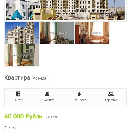
Квартира
(Аренда)
54 кв.м.
1 комнат
1 сан. узел
парковка
60 000
Рубль
В месяц
Россия