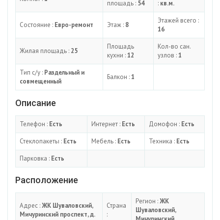
площадь :
54
:
кв.м.
Этажей всего :
Состояние :
Евро-ремонт
Этаж :
8
16
Площадь
Кол-во сан.
Жилая площадь :
25
кухни :
12
узлов :
1
Тип с/у :
Раздельный и
Балкон :
1
совмещенный
Описание
Телефон :
Есть
Интернет :
Есть
Домофон :
Есть
Стеклопакеты :
Есть
Мебель :
Есть
Техника :
Есть
Парковка :
Есть
Расположение
Регион :
ЖК
Адрес :
ЖК Шуваловский,
Страна
Шуваловский,
Мичуринский проспект, д.
:
Мичуринский