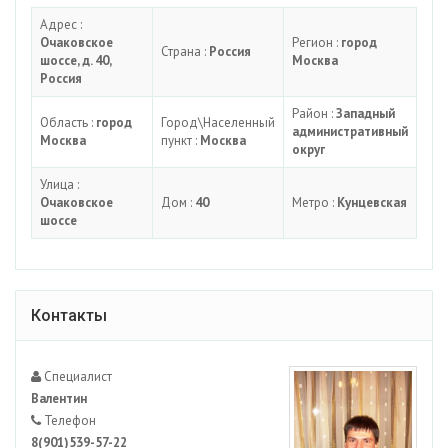
Адрес :
Очаковское
Регион :
город
Страна :
Россия
шоссе, д. 40,
Москва
Россия
Район :
Западный
Область :
город
Город\Населенный
административный
Москва
пункт :
Москва
округ
Улица :
Очаковское
Дом :
40
Метро :
Кунцевская
шоссе
Контакты
Специалист
Валентин
Телефон
8(901)539-57-22