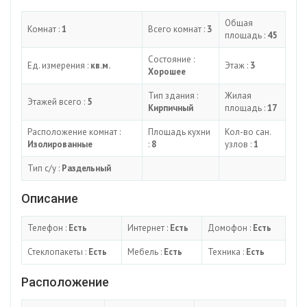
Общая
Комнат :
1
Всего комнат :
3
площадь :
45
Состояние :
Ед. измерения :
кв.м.
Этаж :
3
Хорошее
Тип здания :
Жилая
Этажей всего :
5
Кирпичный
площадь :
17
Расположение комнат :
Площадь кухни
Кол-во сан.
Изолированные
:
8
узлов :
1
Тип с/у :
Раздельный
Описание
Телефон :
Есть
Интернет :
Есть
Домофон :
Есть
Стеклопакеты :
Есть
Мебель :
Есть
Техника :
Есть
Расположение