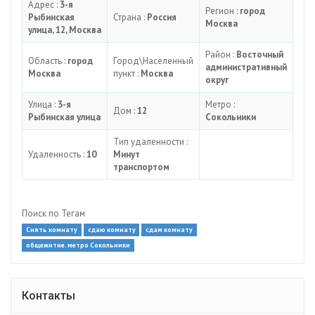
Адрес :
3-я
Регион :
город
Рыбинская
Страна :
Россия
Москва
улица, 12, Москва
Район :
Восточный
Область :
город
Город\Населенный
административный
Москва
пункт :
Москва
округ
Улица :
3-я
Метро :
Дом :
12
Рыбинская улица
Сокольники
Тип удаленности :
Удаленность :
10
Минут
транспортом
Поиск по Тегам
Снять комнату
сдаю комнату
сдам комнату
общежитие. метро Сокольники
Контакты