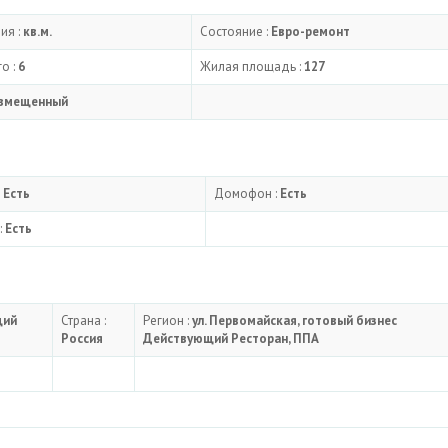
ия :
кв.м.
Состояние :
Евро-ремонт
о :
6
Жилая площадь :
127
вмещенный
:
Есть
Домофон :
Есть
:
Есть
щий
Страна :
Регион :
ул. Первомайская, готовый бизнес
Россия
Действующий Ресторан, ППА