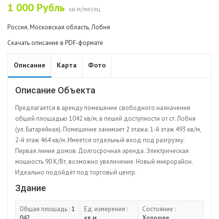
1 000
Рубль
кв.м/месяц
Россия
,
Московская область
,
Лобня
Скачать описание в PDF-формате
Описание
Карта
Фото
Описание Объекта
Предлагается в аренду помещение свободного назначения
общей площадью 1042 кв/м, в пешей доступности от ст. Лобня
(ул. Батарейная). Помещение занимает 2 этажа. 1-й этаж 493 кв/м,
2-й этаж 464 кв/м. Имеется отдельный вход под разгрузку.
Первая линия домов. Долгосрочная аренда. Электрическая
мощность 90 К/Вт, возможно увеличение. Новый микрорайон.
Идеально подойдёт под торговый центр.
Здание
Общая площадь :
1
Ед. измерения :
Состояние :
042
кв.м.
Хорошее