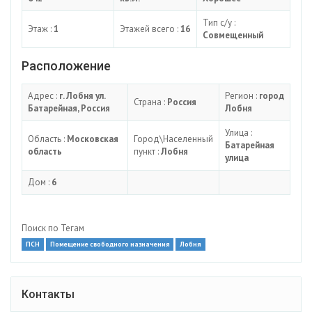
Тип с/у :
Этаж :
1
Этажей всего :
16
Совмещенный
Расположение
Адрес :
г. Лобня ул.
Регион :
город
Страна :
Россия
Батарейная, Россия
Лобня
Улица :
Область :
Московская
Город\Населенный
Батарейная
область
пункт :
Лобня
улица
Дом :
6
Поиск по Тегам
ПСН
Помещение свободного назначения
Лобня
Контакты