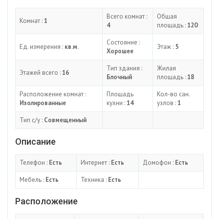
Всего комнат :
Общая
Комнат :
1
4
площадь :
120
Состояние :
Ед. измерения :
кв.м.
Этаж :
5
Хорошее
Тип здания :
Жилая
Этажей всего :
16
Блочный
площадь :
18
Расположение комнат :
Площадь
Кол-во сан.
Изолированные
кухни :
14
узлов :
1
Тип с/у :
Совмещенный
Описание
Телефон :
Есть
Интернет :
Есть
Домофон :
Есть
Мебель :
Есть
Техника :
Есть
Расположение