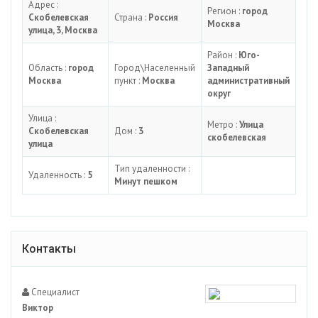
Адрес :
Регион :
город
Скобелевская
Страна :
Россия
Москва
улица, 3, Москва
Район :
Юго-
Область :
город
Город\Населенный
Западный
Москва
пункт :
Москва
административный
округ
Улица :
Метро :
Улица
Скобелевская
Дом :
3
скобелевская
улица
Тип удаленности :
Удаленность :
5
Минут пешком
Контакты
Специалист
Виктор