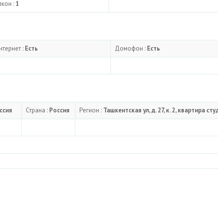
лкон :
1
нтернет :
Есть
Домофон :
Есть
оссия
Страна :
Россия
Регион :
Ташкентская ул, д. 27, к. 2, квартира ст