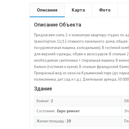
Описание
Карта
Фото
Описание Объекта
Предлагаем снять 2-х комнатную квартиру-студио по адрес
транспортом. 11/12-этажного панельного дома, общая 
посудомоечная машина, холодильник). В гостиной комб
для верхней одежды, обуви и аксессуаров. В спальне 
необходимая сантехника + стиральная машина. В ванной 
балкон (гостиная и кухня). В спальне французский балк
Прекрасный вид из окон на Кузьминский парк (до парка
поликлиника, дет.сад и т.д.). Длительная аренда, 50 0
Здание
Комнат :
2
Об
Состояние :
Евро-ремонт
Эт
Жилая площадь :
20
Пл