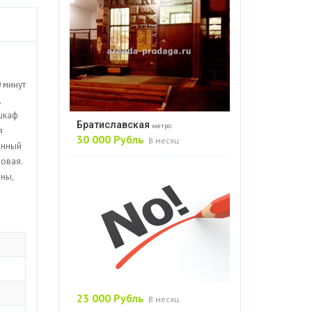
0 минут
,
 шкаф
Братиславская
метро
я
30 000 Рубль
В месяц
ённый
новая.
оны,
23 000 Рубль
В месяц