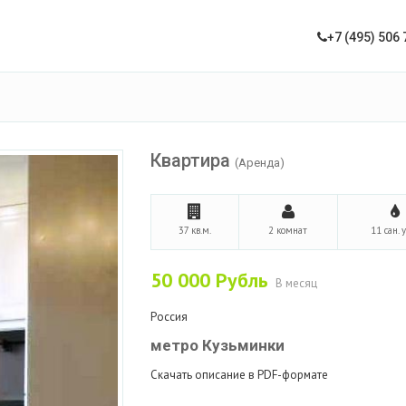
+7 (495) 506 
Квартира
(Аренда)
37 кв.м.
2 комнат
11 сан. 
50 000
Рубль
В месяц
Россия
метро Кузьминки
Скачать описание в PDF-формате