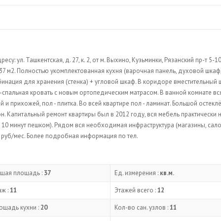
у: ул. Ташкентская, д. 27, к. 2, от м. Выхино, Кузьминки, Рязанский пр-т 5-1
37 м2. Полностью укомплектованная кухня (варочная панель, духовой шкаф
инация для хранения (стенка) + угловой шкаф. В коридоре вместительный
2-спальная кровать с новым ортопедическим матрасом. В ванной комнате вс
и прихожей, пол - плитка. Во всей квартире пол - ламинат. Большой остекл
он. Капитальный ремонт квартиры был в 2012 году, вся мебель практически 
 10 минут пешком). Рядом вся необходимая инфраструктура (магазины, сал
00 руб/мес. Более подробная информация по тел.
щая площадь :
37
Ед. измерения :
кв.м.
аж :
11
Этажей всего :
12
ощадь кухни :
20
Кол-во сан. узлов :
11