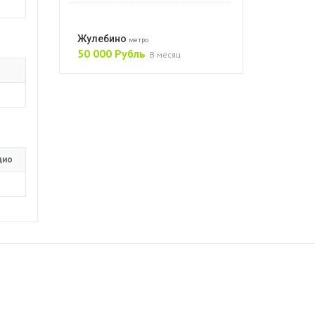
Жулебино
метро
50 000 Рубль
В месяц
удио