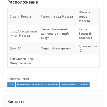
Расположение
Область :
Страна :
Россия
Регион :
город Москва
город
Москва
Район :
Восточный
Улица :
Город\Населенный
административный
Зеленый
пункт :
Москва
округ
проспект
Удаленность
Дом :
60
Метро :
Новогиреево
:
2
Тип удаленности :
Минут пешком
Поиск по Тегам
ПСН
Помещение свободного назначения
Новогиреево
Перово
Контакты