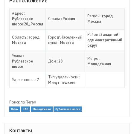
Расположение
Адрес :
Регион :
город
Рублевское
Страна :
Россия
Москва
шоссе 28,, Россия
Район :
Западный
Область :
город
Город\Населенный
административный
Москва
пункт :
Москва
округ
Улица :
Метро :
Рублевское
Дом :
28
Молодежная
шоссе
Тип удаленности :
Удаленность :
7
Минут пешком
Поиск по Тегам
Офис
ЗАО
Молодежная
Рублевское шоссе
Контакты