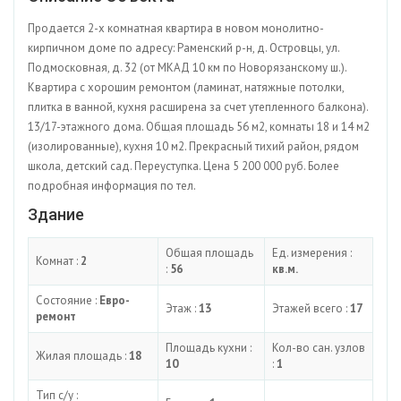
Продается 2-х комнатная квартира в новом монолитно-
кирпичном доме по адресу: Раменский р-н, д. Островцы, ул.
Подмосковная, д. 32 (от МКАД 10 км по Новорязанскому ш.).
Квартира с хорошим ремонтом (ламинат, натяжные потолки,
плитка в ванной, кухня расширена за счет утепленного балкона).
13/17-этажного дома. Общая площадь 56 м2, комнаты 18 и 14 м2
(изолированные), кухня 10 м2. Прекрасный тихий район, рядом
школа, детский сад. Переуступка. Цена 5 200 000 руб. Более
подробная информация по тел.
Здание
Общая площадь
Ед. измерения :
Комнат :
2
:
56
кв.м.
Состояние :
Евро-
Этаж :
13
Этажей всего :
17
ремонт
Площадь кухни :
Кол-во сан. узлов
Жилая площадь :
18
10
:
1
Тип с/у :