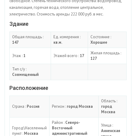
свободное. Степень технического обустройства: водопровод,
канализация, горячая вода, отопление центральное,
электричество. Стоимость аренды 222 000 руб. в мес.
Здание
Общая площадь :
Ед. измерения :
Состояние :
147
кв.м.
Хорошее
Жилая площадь :
Этаж :
1
Этажей всего :
17
127
Тип с/у :
Совмещенный
Расположение
Область :
Страна :
Россия
Регион :
город Москва
город
Москва
Район :
Северо-
Улица :
Город\Населенный
Восточный
Анненская
пункт :
Москва
административный