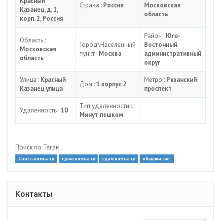
Красный
Страна :
Россия
Московская
Казанец, д. 1,
область
корп. 2, Россия
Район :
Юго-
Область :
Город\Населенный
Восточный
Московская
пункт :
Москва
административный
область
округ
Улица :
Красный
Метро :
Рязанский
Дом :
1 корпус 2
Казанец улица
проспект
Тип удаленности :
Удаленность :
10
Минут пешком
Поиск по Тегам
Снять комнату
сдаю комнату
сдам комнату
общежитие.
Контакты