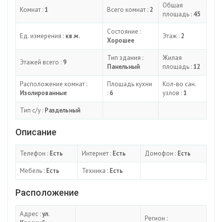
Общая
Комнат :
1
Всего комнат :
2
площадь :
45
Состояние :
Ед. измерения :
кв.м.
Этаж :
2
Хорошее
Тип здания :
Жилая
Этажей всего :
9
Панельный
площадь :
12
Расположение комнат :
Площадь кухни
Кол-во сан.
Изолированные
:
6
узлов :
1
Тип с/у :
Раздельный
Описание
Телефон :
Есть
Интернет :
Есть
Домофон :
Есть
Мебель :
Есть
Техника :
Есть
Расположение
Адрес :
ул.
Регион :