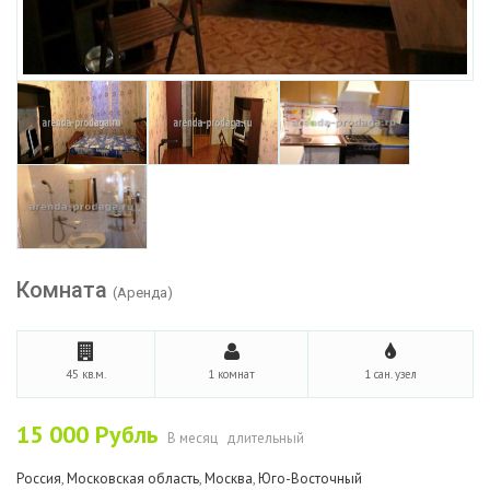
Комната
(Аренда)
45 кв.м.
1 комнат
1 сан. узел
15 000
Рубль
В месяц
длительный
Россия
,
Московская область
,
Москва
,
Юго-Восточный