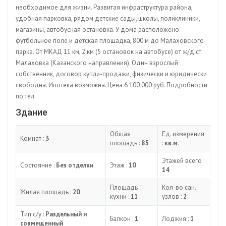
необходимое для жизни. Развитая инфраструктура района,
удобная парковка, рядом детские сады, школы, поликлиники,
магазины, автобусная остановка. У дома расположено
футбольное поле и детская площадка, 800 м до Малаховского
парка. От МКАД 11 км, 2 км (5 остановок на автобусе) от ж/д ст.
Малаховка (Казанского направления). Один взрослый
собственник, договор купли-продажи, физически и юридически
свободна. Ипотека возможна. Цена 6 100 000 руб. Подробности
по тел.
Здание
Общая
Ед. измерения
Комнат :
3
площадь :
85
:
кв.м.
Этажей всего :
Состояние :
Без отделки
Этаж :
10
14
Площадь
Кол-во сан.
Жилая площадь :
20
кухни :
11
узлов :
2
Тип с/у :
Раздельный и
Балкон :
1
Лоджия :
1
совмещенный