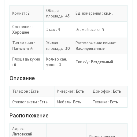
Общая
Комнат :
2
Ед. измерения :
кв.м.
площадь :
45
Состояние :
Этаж :
4
Этажей всего :
9
Хорошее
Тип здания :
Жилая
Расположение комнат :
Панельный
площадь :
30
Изолированные
Площадь кухни
Кол-во сан.
Тип с/у :
Раздельный
:
6
узлов :
1
Описание
Телефон :
Есть
Интернет :
Есть
Домофон :
Есть
Стеклопакеты :
Есть
Мебель :
Есть
Техника :
Есть
Расположение
Адрес :
Литовский
Регион :
город