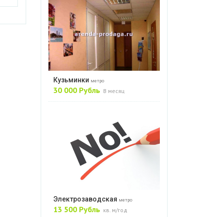
Кузьминки
метро
30 000 Рубль
В месяц
Электрозаводская
метро
13 500 Рубль
кв. м/год