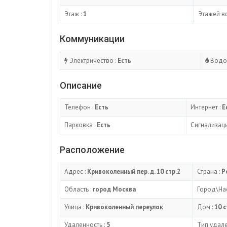
Этаж :
1
Этажей вс
Коммуникации
Электричество :
Есть
Водо
Описание
Телефон :
Есть
Интернет :
Е
Парковка :
Есть
Сигнализаци
Расположение
Адрес :
Кривоколенный пер. д. 10 стр.2
Страна :
Р
Область :
город Москва
Город\Нас
Улица :
Кривоколенный переулок
Дом :
10 
Удаленность :
5
Тип удале