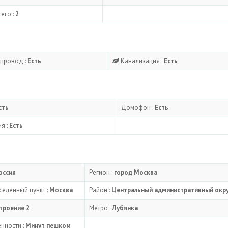
его :
2
провод :
Есть
Канализация :
Есть
сть
Домофон :
Есть
я :
Есть
оссия
Регион :
город Москва
еленный пункт :
Москва
Район :
Центральный административный окр
строение 2
Метро :
Лубянка
нности :
Минут пешком