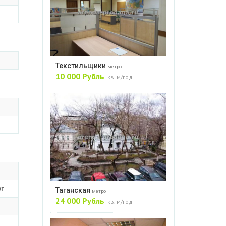
Текстильщики
метро
10 000 Рубль
кв. м/год
уг
Таганская
метро
24 000 Рубль
кв. м/год