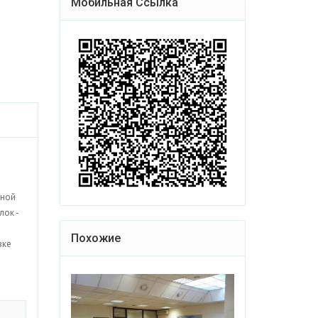
Мобильная Ссылка
рной
лок -
Похожие
вке