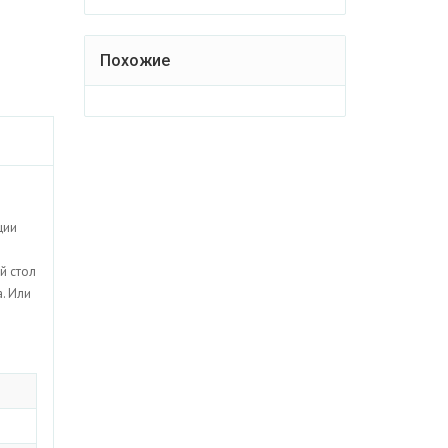
Похожие
ции
й стол
а. Или