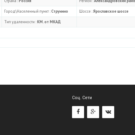
Страна :
Россия
Регион :
Александровский рай
Город\Населенный пункт :
Струнино
Шоссе :
Ярославское шоссе
Тип удаленности :
КМ. от МКАД
Соц. Сети