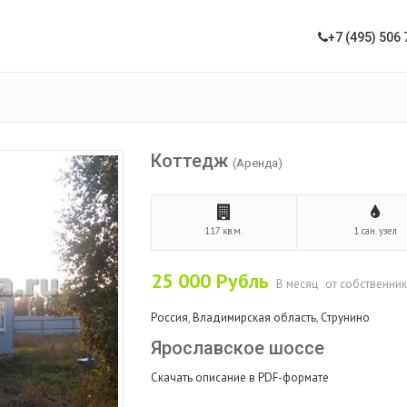
+7 (495) 506 
Коттедж
(Аренда)
117 кв.м.
1 сан. узел
25 000
Рубль
В месяц
от собственни
Россия
,
Владимирская область
,
Струнино
Ярославское шоссе
Скачать описание в PDF-формате