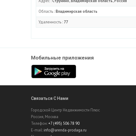
Адрес :
Струнино, Владимирская область, Россия
Область :
Владимирская область
Удаленность :
77
Мобильные приложения
Связаться С Нами
Городской Центр Недвижимости Плюс
Россия, Москва
Телефон:
+7 (495) 506 78 90
E-mail:
info@arenda-prodaga.ru