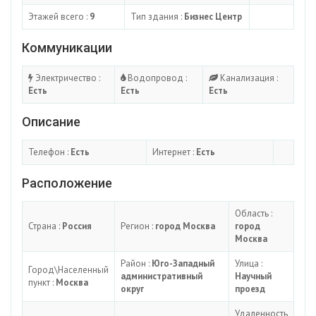
Этажей всего :
9
Тип здания :
Бизнес Центр
Коммуникации
Электричество :
Водопровод :
Канализация :
Есть
Есть
Есть
Описание
Телефон :
Есть
Интернет :
Есть
Расположение
Область :
Страна :
Россия
Регион :
город Москва
город
Москва
Район :
Юго-Западный
Улица :
Город\Населенный
административный
Научный
пункт :
Москва
округ
проезд
Удаленность