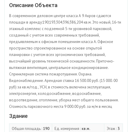
Описание Объекта
В современном деловом центре класса А 9 Акров сдаются
площади в аренду:190;193;304;396;386,204 кв.м. Это новый, 16-ти
этажный комплекс с подземной 5-ти уровневой парковкой,
созданный с учетом всех современных требований,
предъявляемым к офисным помещениям класса А. Офисное
пространство спроектированное на основе открытой
планировки с учетом всех эргономических требований,
высочайший уровень технической оснащенности. Приточно-
вытяжная вентиляция, центральное кондиционирование.
Спринклерная система пожаротушения. Охрана.
Видеонаблюдение. Арендная ставка 16 500.00 руб. (15 000. 00
руб) за кв.м/год., УСН, в стоимость включена эксплуатация,
электроэнергия, холодоснабжение, водоснабжение,
водоотведение, отопление, уборка мест общего пользования.
Стоимость парковочного места 9 000.00 руб. за м/м в месяц
Здание
Общая площадь :
190
Ед. измерения :
кв.м.
Этаж :
3