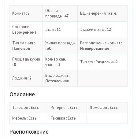
Общая
Комнат :
2
Ед. измерения :
кв.м.
площадь :
47
Состояние :
Этаж :
11
Этажей всего :
12
Евро-ремонт
Тип здания :
Жилая площадь
Расположение комнат :
Павильон
:
30
Изолированные
Площадь кухни
Кол-во сан.
Тип с/у :
Раздельный
:
8
узлов :
1
Вид лоджии :
Лоджия :
2
Остекленная
Описание
Телефон :
Есть
Интернет :
Есть
Домофон :
Есть
Мебель :
Есть
Техника :
Есть
Расположение