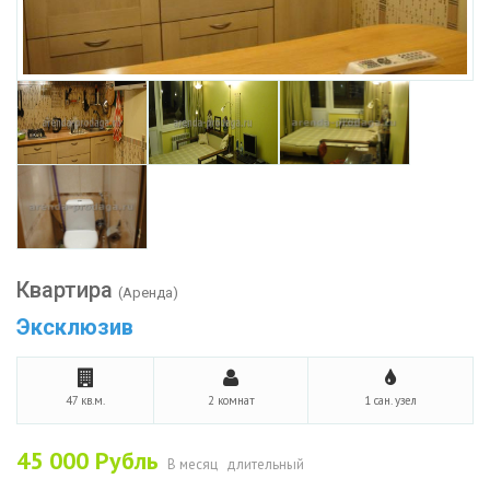
Квартира
(Аренда)
Эксклюзив
47 кв.м.
2 комнат
1 сан. узел
45 000
Рубль
В месяц
длительный