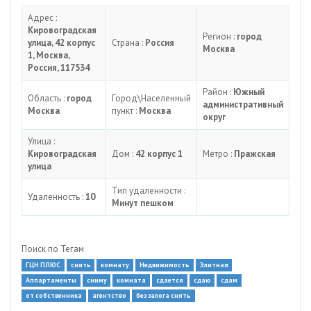
Адрес :
Кировоградская
Регион :
город
улица, 42 корпус
Страна :
Россия
Москва
1, Москва,
Россия, 117534
Район :
Южный
Область :
город
Город\Населенный
административный
Москва
пункт :
Москва
округ
Улица :
Кировоградская
Дом :
42 корпус 1
Метро :
Пражская
улица
Тип удаленности :
Удаленность :
10
Минут пешком
Поиск по Тегам
ГЦН ПЛЮС
снять
комнату
Недвижимость
Элитная
Аппартаменты
сниму
комната
сдается
сдаю
сдам
от собственника
агентство
без залога снять