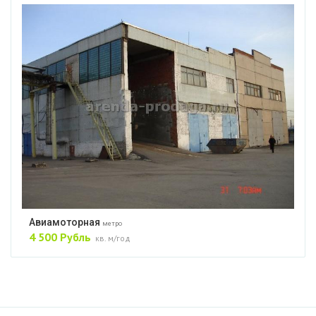
Авиамоторная
метро
4 500 Рубль
кв. м/год