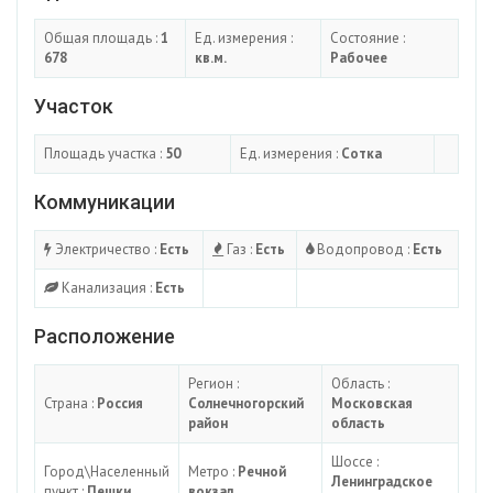
Общая площадь :
1
Ед. измерения :
Состояние :
678
кв.м.
Рабочее
Участок
Площадь участка :
50
Ед. измерения :
Сотка
Коммуникации
Электричество :
Есть
Газ :
Есть
Водопровод :
Есть
Канализация :
Есть
Расположение
Регион :
Область :
Страна :
Россия
Солнечногорский
Московская
район
область
Шоссе :
Город\Населенный
Метро :
Речной
Ленинградское
пункт :
Пешки
вокзал