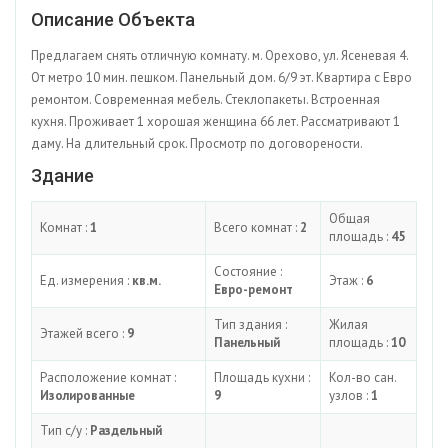
Описание Объекта
Предлагаем снять отличную комнату. м. Орехово, ул. Ясеневая 4.
От метро 10 мин. пешком. Панельный дом. 6/9 эт. Квартира с Евро
ремонтом. Современная мебель. Стеклопакеты. Встроенная
кухня. Проживает 1 хорошая женщина 66 лет. Рассматривают 1
даму. На длительный срок. Просмотр по договорености.
Здание
Общая
Комнат :
1
Всего комнат :
2
площадь :
45
Состояние :
Ед. измерения :
кв.м.
Этаж :
6
Евро-ремонт
Тип здания :
Жилая
Этажей всего :
9
Панельный
площадь :
10
Расположение комнат :
Площадь кухни :
Кол-во сан.
Изолированные
9
узлов :
1
Тип с/у :
Раздельный