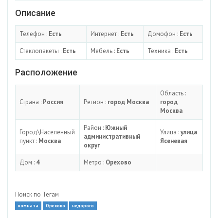
Описание
Телефон :
Есть
Интернет :
Есть
Домофон :
Есть
Стеклопакеты :
Есть
Мебель :
Есть
Техника :
Есть
Расположение
Область :
Страна :
Россия
Регион :
город Москва
город
Москва
Район :
Южный
Город\Населенный
Улица :
улица
административный
пункт :
Москва
Ясеневая
округ
Дом :
4
Метро :
Орехово
Поиск по Тегам
комната
Орехово
недорого