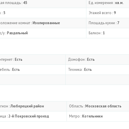
ая площадь :
45
Ед. измерения :
кв.м.
 :
5
Этажей всего :
9
положение комнат :
Изолированные
Площадь кухни :
7
с/у :
Раздельный
Балкон :
1
нтернет :
Есть
Домофон :
Есть
ебель :
Есть
Техника :
Есть
гион :
Люберецкий район
Область :
Московская область
ица :
2-й Покровский проезд
Метро :
Котельники