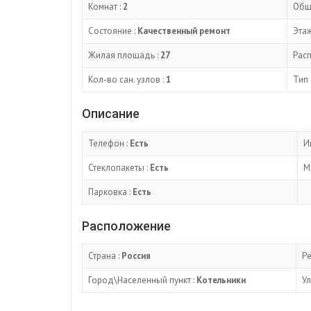
Комнат :
2
Общ
Состояние :
Качественный ремонт
Этаж
Жилая площадь :
27
Рас
Кол-во сан. узлов :
1
Тип 
Описание
Телефон :
Есть
И
Стеклопакеты :
Есть
М
Парковка :
Есть
Расположение
Страна :
Россия
Ре
Город\Населенный пункт :
Котельники
Ул