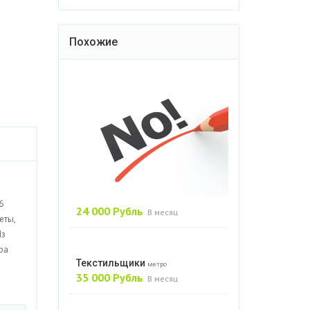
Похожие
6
24 000 Рубль
В месяц
еты,
Из
ра
Текстильщики
метро
35 000 Рубль
В месяц