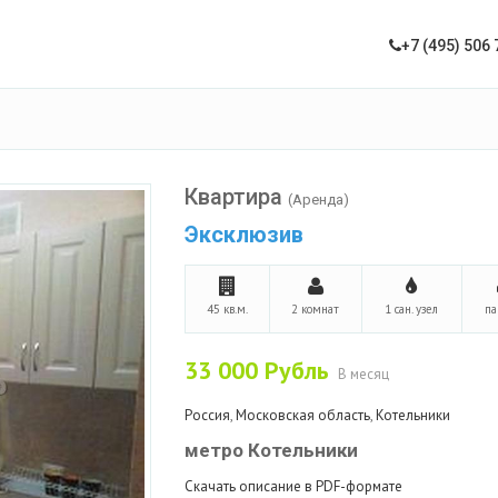
+7 (495) 506 
Квартира
(Аренда)
Эксклюзив
45 кв.м.
2 комнат
1 сан. узел
па
33 000
Рубль
В месяц
Россия
,
Московская область
,
Котельники
метро Котельники
Скачать описание в PDF-формате