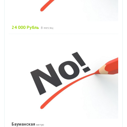
24 000 Рубль
В месяц
Бауманская
метро