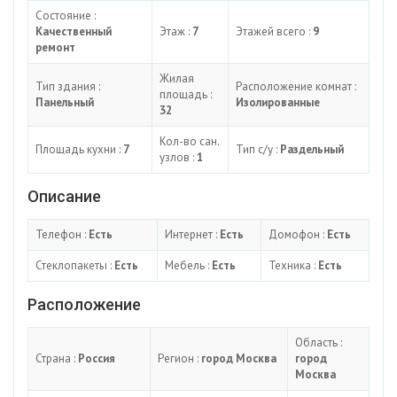
Состояние :
Качественный
Этаж :
7
Этажей всего :
9
ремонт
Жилая
Тип здания :
Расположение комнат :
площадь :
Панельный
Изолированные
32
Кол-во сан.
Площадь кухни :
7
Тип с/у :
Раздельный
узлов :
1
Описание
Телефон :
Есть
Интернет :
Есть
Домофон :
Есть
Стеклопакеты :
Есть
Мебель :
Есть
Техника :
Есть
Расположение
Область :
Страна :
Россия
Регион :
город Москва
город
Москва