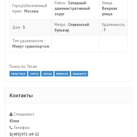
Район :
Западный
Улица :
Город\Населенный
административный
Веерная
пункт :
Москва
округ
улица
Метро :
Славянский
Удаленность
Дом :
3
бульвар
:
7
Тип удаленности :
Минут транспортом
Поиск по Тегам
квартира
снять
запад
веерная
недорого
Контакты
Специалист
Юлия
Телефон
8(495)972-69-32