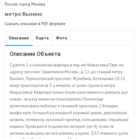
Россия
,
город Москва
метро Выхино
Скачать описание в PDF-формате
Описание
Карта
Фото
Описание Объекта
Сдается 2-х комнатная квартира в мкр-не Некрасовка Парк, по
адресу: проспект Защитников Москвы, д. 12, до станций метро
Выхино, Лермонтовский проспект, Жулебино, Котельники 10-15
минут транспортом (в 3-х минутах от дома строится метро
Некрасовка). Квартира только после качественного ремонта, всё
новое - ни разу ничем не пользовались! Полностью
укомплектована мебелью и техникой: прихожая, 2 больших
шкафа-купе, большой раскладной кожаный диван, двуспальная
кровать, телевизор, кухонный гарнитур, холодильник, стиральная
машина. Проведен и подключен интернет (wi-fi), точки тв
антенны выведены во все комнаты и кухню. 3/17-этажного дома