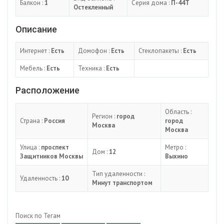
Балкон :
1
Серия дома :
П-44Т
Остекленный
Описание
Интернет :
Есть
Домофон :
Есть
Стеклопакеты :
Есть
Мебель :
Есть
Техника :
Есть
Расположение
Область :
Регион :
город
Страна :
Россия
город
Москва
Москва
Улица :
проспект
Метро :
Дом :
12
Защитников Москвы
Выхино
Тип удаленности :
Удаленность :
10
Минут транспортом
Поиск по Тегам