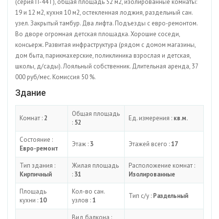
(серия П-44Т), общая площадь 52 м2, изолированные комнаты:
19 и 12 м2, кухня 10 м2, остекленная лоджия, раздельный сан.
узел. Закрытый тамбур. Два лифта. Подъезды с евро-ремонтом.
Во дворе огромная детская площадка. Хорошие соседи,
консьерж. Развитая инфраструктура (рядом с домом магазины,
дом быта, парикмахерские, поликлиника взрослая и детская,
школы, д/сады). Лояльный собственник. Длительная аренда, 37
000 руб/мес. Комиссия 50 %.
Здание
Общая площадь
Комнат :
2
Ед. измерения :
кв.м.
:
52
Состояние :
Этаж :
3
Этажей всего :
17
Евро-ремонт
Тип здания :
Жилая площадь
Расположение комнат :
Кирпичный
:
31
Изолированные
Площадь
Кол-во сан.
Тип с/у :
Раздельный
кухни :
10
узлов :
1
Вид балкона :