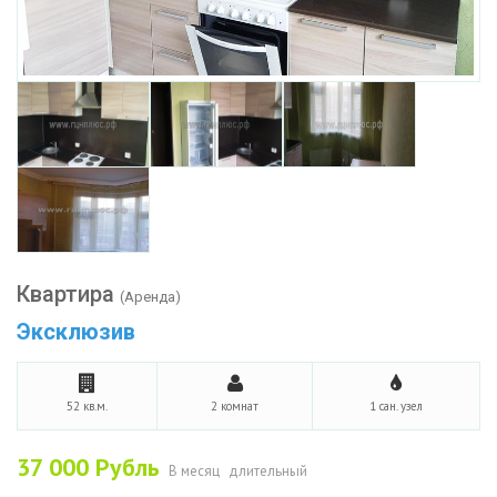
Квартира
(Аренда)
Эксклюзив
52 кв.м.
2 комнат
1 сан. узел
37 000
Рубль
В месяц
длительный