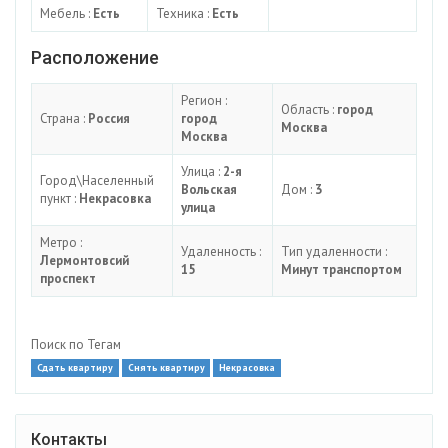
Мебель :
Есть
Техника :
Есть
Расположение
Регион :
Область :
город
Страна :
Россия
город
Москва
Москва
Улица :
2-я
Город\Населенный
Вольская
Дом :
3
пункт :
Некрасовка
улица
Метро :
Удаленность :
Тип удаленности :
Лермонтовсий
15
Минут транспортом
проспект
Поиск по Тегам
Сдать квартиру
Снять квартиру
Некрасовка
Контакты