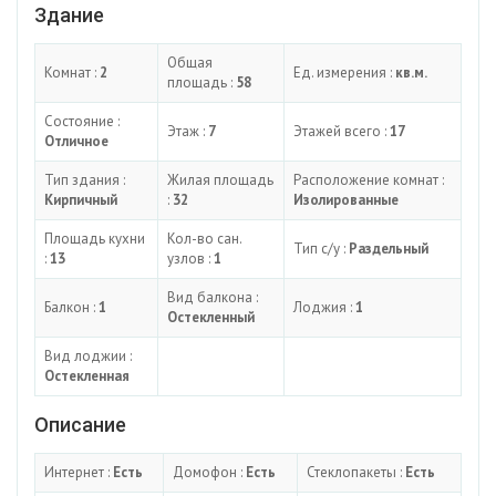
Здание
Общая
Комнат :
2
Ед. измерения :
кв.м.
площадь :
58
Состояние :
Этаж :
7
Этажей всего :
17
Отличное
Тип здания :
Жилая площадь
Расположение комнат :
Кирпичный
:
32
Изолированные
Площадь кухни
Кол-во сан.
Тип с/у :
Раздельный
:
13
узлов :
1
Вид балкона :
Балкон :
1
Лоджия :
1
Остекленный
Вид лоджии :
Остекленная
Описание
Интернет :
Есть
Домофон :
Есть
Стеклопакеты :
Есть