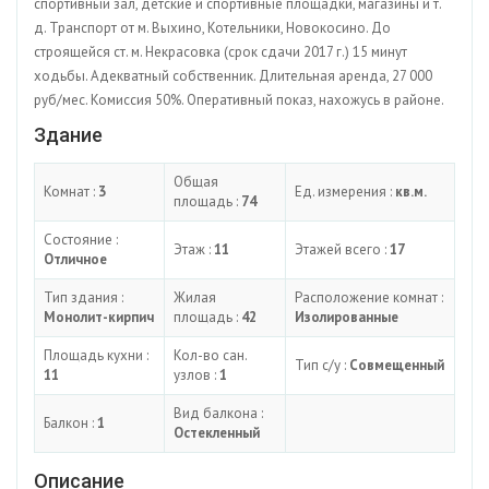
спортивный зал, детские и спортивные площадки, магазины и т.
д. Транспорт от м. Выхино, Котельники, Новокосино. До
строящейся ст. м. Некрасовка (срок сдачи 2017 г.) 15 минут
ходьбы. Адекватный собственник. Длительная аренда, 27 000
руб/мес. Комиссия 50%. Оперативный показ, нахожусь в районе.
Здание
Общая
Комнат :
3
Ед. измерения :
кв.м.
площадь :
74
Состояние :
Этаж :
11
Этажей всего :
17
Отличное
Тип здания :
Жилая
Расположение комнат :
Монолит-кирпич
площадь :
42
Изолированные
Площадь кухни :
Кол-во сан.
Тип с/у :
Совмещенный
11
узлов :
1
Вид балкона :
Балкон :
1
Остекленный
Описание