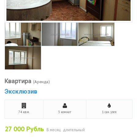
Квартира
(Аренда)
Эксклюзив
74 кв.м.
3 комнат
1 сан. узел
27 000
Рубль
В месяц
длительный