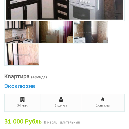
Квартира
(Аренда)
Эксклюзив
54 кв.м.
2 комнат
1 сан. узел
31 000
Рубль
В месяц
длительный