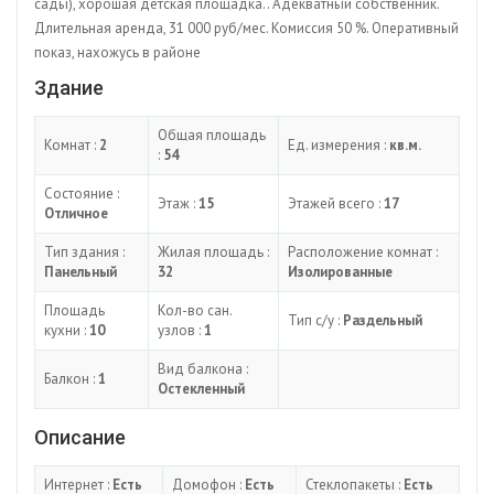
сады), хорошая детская площадка.. Адекватный собственник.
Длительная аренда, 31 000 руб/мес. Комиссия 50 %. Оперативный
показ, нахожусь в районе
Здание
Общая площадь
Комнат :
2
Ед. измерения :
кв.м.
:
54
Состояние :
Этаж :
15
Этажей всего :
17
Отличное
Тип здания :
Жилая площадь :
Расположение комнат :
Панельный
32
Изолированные
Площадь
Кол-во сан.
Тип с/у :
Раздельный
кухни :
10
узлов :
1
Вид балкона :
Балкон :
1
Остекленный
Описание
Интернет :
Есть
Домофон :
Есть
Стеклопакеты :
Есть