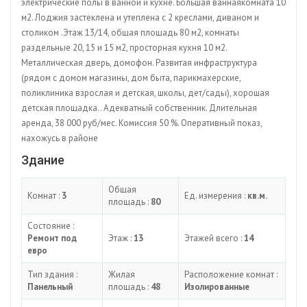
электрические полы в ванной и кухне. Большая ваннаякомната 10
м2. Лоджия застеклена и утеплена с 2 креслами, диваном и
столиком .Этаж 13/14, общая площадь 80 м2, комнаты
раздельные 20, 15 и 15 м2, просторная кухня 10 м2.
Металлическая дверь, домофон. Развитая инфраструктура
(рядом с домом магазины, дом быта, парикмахерские,
поликлиника взрослая и детская, школы, дет/сады), хорошая
детская площадка.. Адекватный собственник. Длительная
аренда, 38 000 руб/мес. Комиссия 50 %. Оперативный показ,
нахожусь в районе
Здание
Общая
Комнат :
3
Ед. измерения :
кв.м.
площадь :
80
Состояние :
Ремонт под
Этаж :
13
Этажей всего :
14
евро
Тип здания :
Жилая
Расположение комнат :
Панельный
площадь :
48
Изолированные