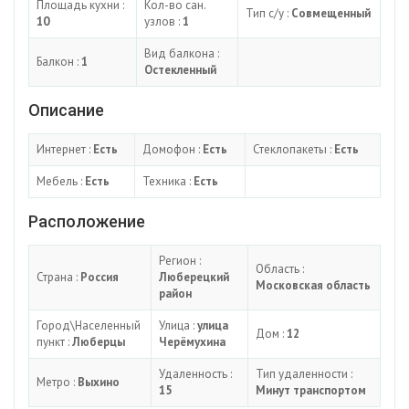
Площадь кухни :
Кол-во сан.
Тип с/у :
Совмещенный
10
узлов :
1
Вид балкона :
Балкон :
1
Остекленный
Описание
Интернет :
Есть
Домофон :
Есть
Стеклопакеты :
Есть
Мебель :
Есть
Техника :
Есть
Расположение
Регион :
Область :
Страна :
Россия
Люберецкий
Московская область
район
Город\Населенный
Улица :
улица
Дом :
12
пункт :
Люберцы
Черёмухина
Удаленность :
Тип удаленности :
Метро :
Выхино
15
Минут транспортом