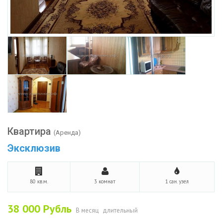
Квартира
(Аренда)
Эксклюзив
80 кв.м.
3 комнат
1 сан. узел
38 000
Рубль
В месяц
длительный