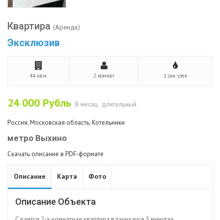
Квартира
(Аренда)
Эксклюзив
44 кв.м.
2 комнат
1 сан. узел
24 000
Рубль
В месяц
длительный
Россия
,
Московская область
,
Котельники
метро Выхино
Скачать описание в PDF-формате
Описание
Карта
Фото
Описание Объекта
Сдается 2-х комнатная квартира в таунхаусе 5 минутах