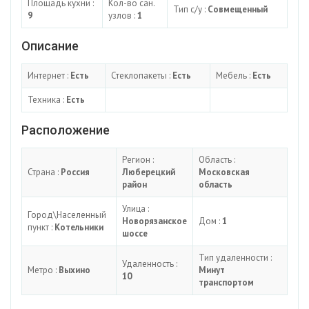
Площадь кухни :
Кол-во сан.
Тип с/у :
Совмещенный
9
узлов :
1
Описание
Интернет :
Есть
Стеклопакеты :
Есть
Мебель :
Есть
Техника :
Есть
Расположение
Регион :
Область :
Страна :
Россия
Люберецкий
Московская
район
область
Улица :
Город\Населенный
Новорязанское
Дом :
1
пункт :
Котельники
шоссе
Тип удаленности :
Удаленность :
Метро :
Выхино
Минут
10
транспортом