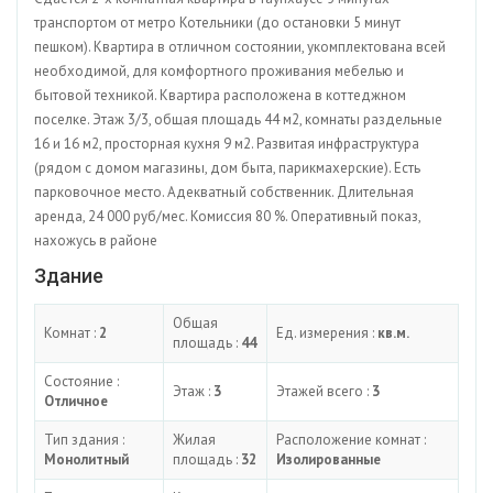
транспортом от метро Котельники (до остановки 5 минут
пешком). Квартира в отличном состоянии, укомплектована всей
необходимой, для комфортного проживания мебелью и
бытовой техникой. Квартира расположена в коттеджном
поселке. Этаж 3/3, общая площадь 44 м2, комнаты раздельные
16 и 16 м2, просторная кухня 9 м2. Развитая инфраструктура
(рядом с домом магазины, дом быта, парикмахерские). Есть
парковочное место. Адекватный собственник. Длительная
аренда, 24 000 руб/мес. Комиссия 80 %. Оперативный показ,
нахожусь в районе
Здание
Общая
Комнат :
2
Ед. измерения :
кв.м.
площадь :
44
Состояние :
Этаж :
3
Этажей всего :
3
Отличное
Тип здания :
Жилая
Расположение комнат :
Монолитный
площадь :
32
Изолированные