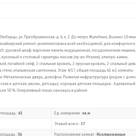
Люберцы, ул. Преображенская, д. 6, к. 2. До метро Жулебино, Выхино 10 мин
дизайнерский ремонт, укомплектована всей необходимой, для комфортного
ch: духовой шкаф, варочная панель индукционная, посудомоечная машина,
, кухонный и столовый гарнитуры массив (пр-во Италия), электро-камин,
ой, потайной сейф, 2-спальная кровать, 2-ярусная кровать, 2-спальный див
а стене, итальянская сантехника. Этаж 4/17, общая площадь 61 м2, комнаты
он. Металлическая дверь, домофон. Развитая инфраструктура (рядом с дом
ослая и детская, школы, детсады), хорошая детская площадка.. Адекватный
ссия 50 %. Оперативный показ, нахожусь в районе
площадь :
61
Ед. измерения :
кв.м.
Этажей всего :
17
площадь :
36
Расположение комнат :
Изолированные