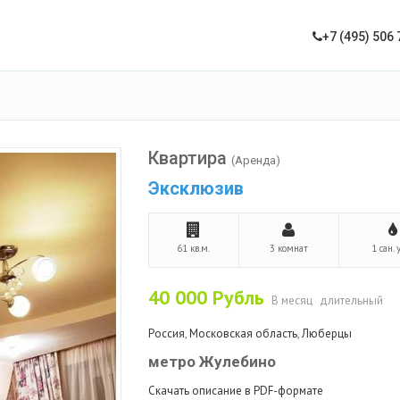
+7 (495) 506 
Квартира
(Аренда)
Эксклюзив
61 кв.м.
3 комнат
1 сан. 
40 000
Рубль
В месяц
длительный
Россия
,
Московская область
,
Люберцы
метро Жулебино
Скачать описание в PDF-формате