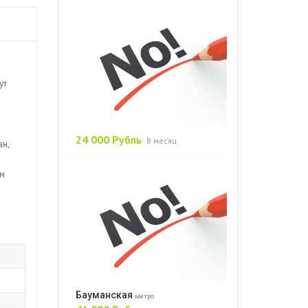
ут
24 000 Рубль
В месяц
ан,
ом
Бауманская
метро