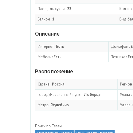
Площадь кухни :
23
Кол-во 
Балкон :
1
Вид бал
Описание
Интернет :
Есть
Домофон :
Е
Мебель :
Есть
Техника :
Ес
Расположение
Страна :
Россия
Регион 
Город\Населенный пункт :
Люберцы
Улица :
Метро :
Жулебино
Удален
Поиск по Тегам
Сдам квартиру Люберцы
Сниму квартиру Люберцы