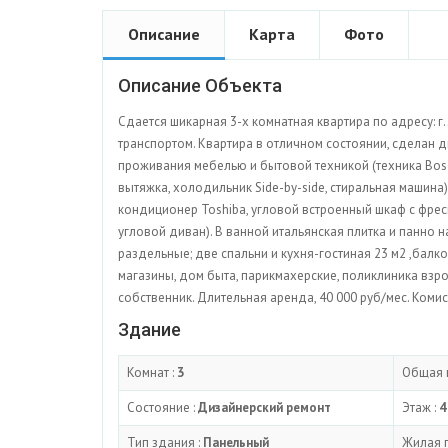
Описание
Карта
Фото
Описание Объекта
Сдается шикарная 3-х комнатная квартира по адресу: г. 
транспортом. Квартира в отличном состоянии, сделан 
проживания мебелью и бытовой техникой (техника Bos
вытяжка, холодильник Side-by-side, стиральная машина)
кондиционер Toshiba, угловой встроенный шкаф с фреск
угловой диван). В ванной итальянская плитка и панно н
раздельные; две спальни и кухня-гостиная 23 м2 ,балк
магазины, дом быта, парикмахерские, поликлиника взр
собственник. Длительная аренда, 40 000 руб/мес. Коми
Здание
Комнат :
3
Общая 
Состояние :
Дизайнерский ремонт
Этаж :
4
Тип здания :
Панельный
Жилая 