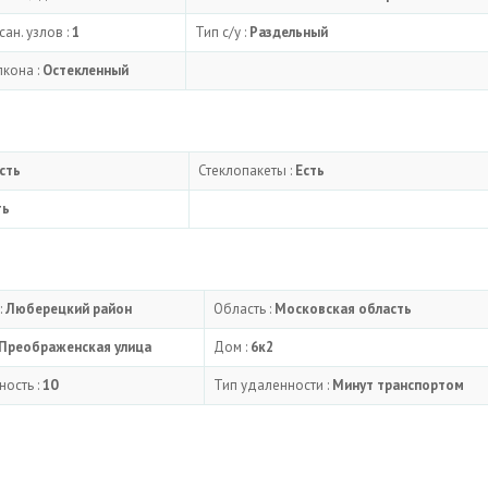
сан. узлов :
1
Тип с/у :
Раздельный
кона :
Остекленный
сть
Стеклопакеты :
Есть
ть
:
Люберецкий район
Область :
Московская область
Преображенская улица
Дом :
6к2
ность :
10
Тип удаленности :
Минут транспортом