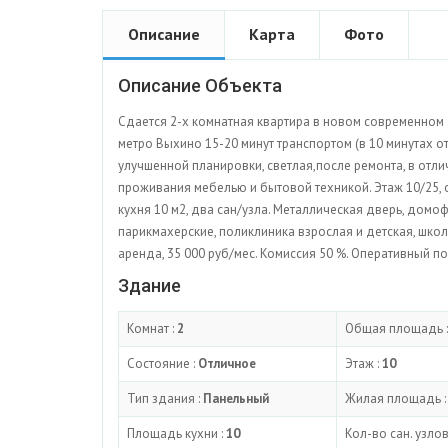
Описание
Карта
Фото
Описание Объекта
Сдается 2-х комнатная квартира в новом современном до
метро Выхино 15-20 минут транспортом (в 10 минутах от
улучшенной планировки, светлая,после ремонта, в отл
проживания мебелью и бытовой техникой. Этаж 10/25, 
кухня 10 м2, два сан/узла. Металлическая дверь, домо
парикмахерские, поликлиника взрослая и детская, шко
аренда, 35 000 руб/мес. Комиссия 50 %. Оперативный по
Здание
Комнат :
2
Общая площадь 
Состояние :
Отличное
Этаж :
10
Тип здания :
Панельный
Жилая площадь 
Площадь кухни :
10
Кол-во сан. узлов