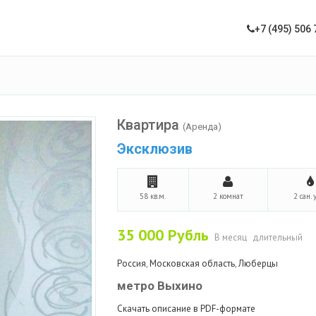
+7 (495) 506 
Квартира
(Аренда)
Эксклюзив
58 кв.м.
2 комнат
2 сан. 
35 000
Рубль
В месяц
длительный
Россия
,
Московская область
,
Люберцы
метро Выхино
Скачать описание в PDF-формате