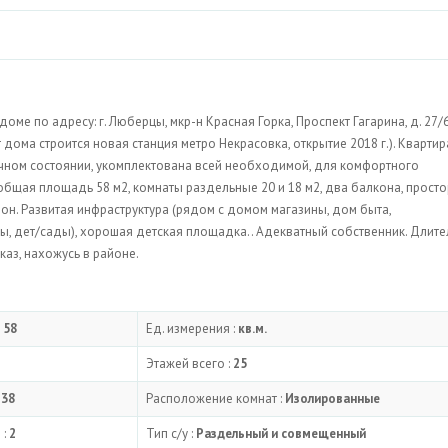
ме по адресу: г. Люберцы, мкр-н Красная Горка, Проспект Гагарина, д. 27/
 дома строится новая станция метро Некрасовка, открытие 2018 г.). Квартир
ичном состоянии, укомплектована всей необходимой, для комфортного
общая площадь 58 м2, комнаты раздельные 20 и 18 м2, два балкона, прост
фон. Развитая инфраструктура (рядом с домом магазины, дом быта,
лы, дет/сады), хорошая детская площадка.. Адекватный собственник. Длит
каз, нахожусь в районе.
:
58
Ед. измерения :
кв.м.
Этажей всего :
25
:
38
Расположение комнат :
Изолированные
 :
2
Тип с/у :
Раздельный и совмещенный