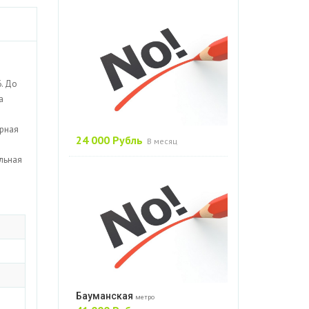
6. До
а
орная
24 000 Рубль
В месяц
ельная
Бауманская
метро