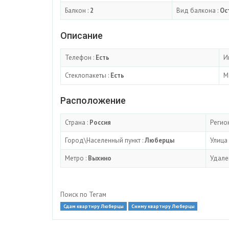
Балкон :
2
Вид балкона :
Ос
Описание
Телефон :
Есть
И
Стеклопакеты :
Есть
М
Расположение
Страна :
Россия
Регион
Город\Населенный пункт :
Люберцы
Улица 
Метро :
Выхино
Удале
Поиск по Тегам
Сдам квартиру Люберцы
Сниму квартиру Люберцы