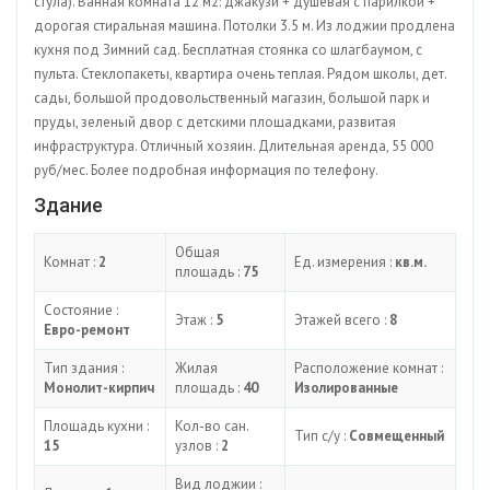
стула). Ванная комната 12 м2: джакузи + душевая с парилкой +
дорогая стиральная машина. Потолки 3.5 м. Из лоджии продлена
кухня под Зимний сад. Бесплатная стоянка со шлагбаумом, с
пульта. Стеклопакеты, квартира очень теплая. Рядом школы, дет.
сады, большой продовольственный магазин, большой парк и
пруды, зеленый двор с детскими площадками, развитая
инфраструктура. Отличный хозяин. Длительная аренда, 55 000
руб/мес. Более подробная информация по телефону.
Здание
Общая
Комнат :
2
Ед. измерения :
кв.м.
площадь :
75
Состояние :
Этаж :
5
Этажей всего :
8
Евро-ремонт
Тип здания :
Жилая
Расположение комнат :
Монолит-кирпич
площадь :
40
Изолированные
Площадь кухни :
Кол-во сан.
Тип с/у :
Совмещенный
15
узлов :
2
Вид лоджии :