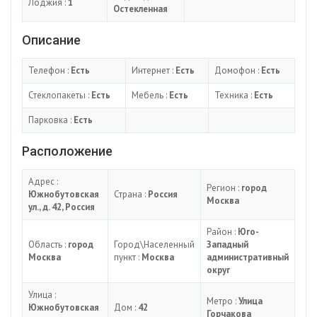
Лоджия :
1
Остекленная
Описание
Телефон :
Есть
Интернет :
Есть
Домофон :
Есть
Стеклопакеты :
Есть
Мебель :
Есть
Техника :
Есть
Парковка :
Есть
Расположение
Адрес :
Регион :
город
Южнобутовская
Страна :
Россия
Москва
ул., д. 42, Россия
Район :
Юго-
Область :
город
Город\Населенный
Западный
Москва
пункт :
Москва
административный
округ
Улица :
Метро :
Улица
Южнобутовская
Дом :
42
Горчакова