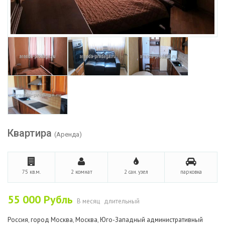
Квартира
(Аренда)
75 кв.м.
2 комнат
2 сан. узел
парковка
55 000
Рубль
В месяц
длительный
Россия
,
город Москва
,
Москва
,
Юго-Западный административный