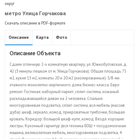
округ
метро Улица Горчакова
Скачать описание в PDF-формате
Описание
Карта
Фото
Описание Объекта
Сдаем отличную 2-х комнатную квартиру, ул. Южнобутовская, д.
42 (3 минуты пешком от м. Улица Горчакова). Общая площадь 75
м2, кухня 15 м2, комнаты 20 и 20 м2 (изолированные). 5/8-ми
этажного монолитно-кирпичного дома бизнес-класса. Евро
ремонт. Гостиная: наборный паркет, сплит-система, кожаный
раскладывающийся диван на 2 человека. Спальня:
многоуровневая подсветка, сплит-система, вся мебель (массив
дуба): шкаф, зеркало, комод, прикроватные тумбочки, большая
кровать. Коридор: большой шкаф-купе, комод. Везде хорошие
люстры. Кухонный гарнитур (вся техника БОШ + посудомоечная
машина, великолепная мебель, многоуровневая подсветка, 4