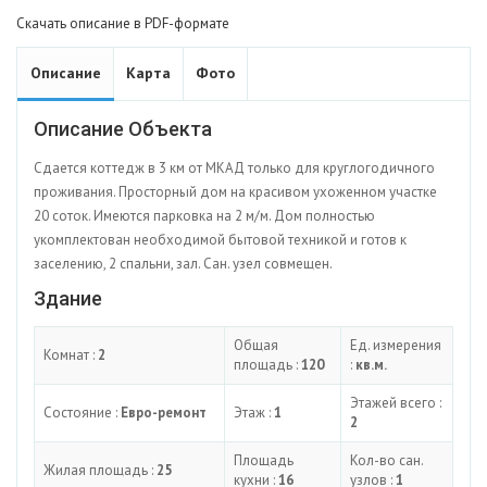
Скачать описание в PDF-формате
Описание
Карта
Фото
Описание Объекта
Сдается коттедж в 3 км от МКАД только для круглогодичного
проживания. Просторный дом на красивом ухоженном участке
20 соток. Имеются парковка на 2 м/м. Дом полностью
укомплектован необходимой бытовой техникой и готов к
заселению, 2 спальни, зал. Сан. узел совмещен.
Здание
Общая
Ед. измерения
Комнат :
2
площадь :
120
:
кв.м.
Этажей всего :
Состояние :
Евро-ремонт
Этаж :
1
2
Площадь
Кол-во сан.
Жилая площадь :
25
кухни :
16
узлов :
1