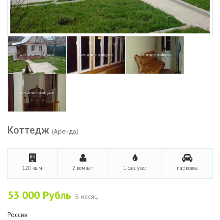
Коттедж
(Аренда)
120 кв.м.
2 комнат
1 сан. узел
парковка
53 000
Рубль
В месяц
Россия