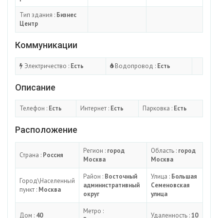
Тип здания :
Бизнес
Центр
Коммуникации
Электричество :
Есть
Водопровод :
Есть
Описание
Телефон :
Есть
Интернет :
Есть
Парковка :
Есть
Расположение
Регион :
город
Область :
город
Страна :
Россия
Москва
Москва
Район :
Восточный
Улица :
Большая
Город\Населенный
административный
Семеновская
пункт :
Москва
округ
улица
Метро :
Дом :
40
Удаленность :
10