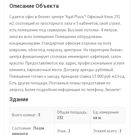
Описание Объекта
Сдается офис в бизнес-центре "Agat Plaza"! Офисный блок 231
м2, состоящий из просторного зала и 5 кабинетов, свой с/узел,
есть помещение под серверную. Высокие потолки - 8 метров,
окна во всех помещения. Помещения оборудованы
кондиционерами. Стандартная офисная отделка: на полу
ковролин, обои под покраску, армстронг. На территории бизнес-
центра функционирует столовая, минимаркет, кафетерий, салон
красоты. Предоставляются: юр. адрес, профессиональные услуги
клининга, парковочные места. Договор аренды: рублёвый.
Помещение готово к заезду. Арендная ставка 13 000 руб. м2/год.
Есть другие площади. Поэтажные планы предоставим по
запросу. Более подробная информация по телефону. Звоните!
Здание
Общая площадь :
Ед. измерения :
Всего комнат :
5
231
кв.м.
Состояние :
После
Этаж :
2
Этажей всего :
2
ремонта