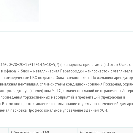
 36+20+20+20+15+15+14,5+10+9,7) (планировка прилагается), 3 этаж Офис с
 в офисный блок – металлическая Перегородки – гипсокартон с утеплителе
 – коммерческое ПВХ покрытие Окна - стеклопакеты По желанию арендатор
-вытяжная вентиляция, сплит-системы кондиционирования Пожарная, охра
контроля доступа) Телефоны МГТС, количество линий не ограничено Интер
я проведения торжественных мероприятий и презентаций (прекрасная и
нал Возможно предоставление в пользование отдельных помещений для ар
емая парковка Профессиональное управление зданием УСН.
Общая площадь :
160
Ед. измерения :
кв.м.