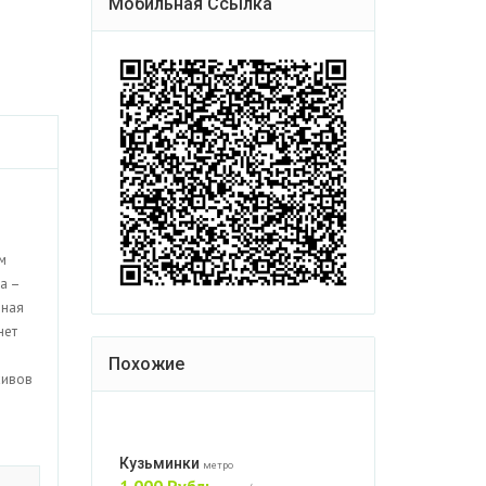
Мобильная Ссылка
м
а –
нная
нет
Похожие
хивов
Кузьминки
метро