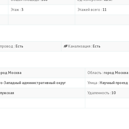
Этаж :
3
Этажей всего :
11
провод :
Есть
Канализация :
Есть
ород Москва
Область :
город Москва
о-Западный административный округ
Улица :
Научный проезд
лужская
Удаленность :
10